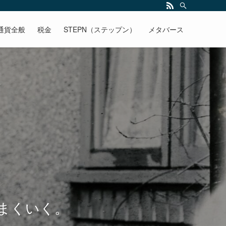
通貨全般
税金
STEPN（ステップン）
メタバース
まくいく。